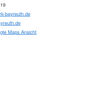
419
rk-bayreuth.de
yreuth.de
ogle Maps Ansicht