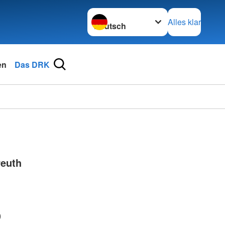
Sprache wechseln zu
Alles klar
en
Das DRK
reuth
0