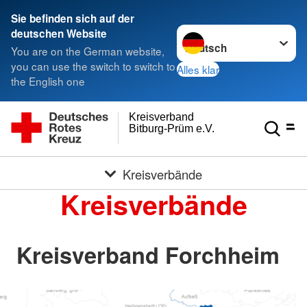
Sie befinden sich auf der
Sprache wechseln zu
deutschen Website
You are on the German website,
you can use the switch to switch to
Alles klar
the English one
Kreisverband
Bitburg-Prüm e.V.
Kreisverbände
Kreisverbände
Kreisverband Forchheim