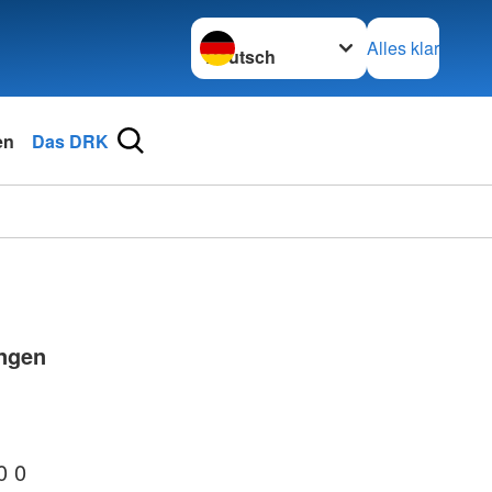
Sprache wechseln zu
Alles klar
en
Das DRK
ingen
0 0