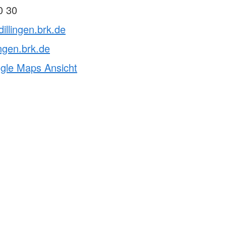
0 30
illingen.brk.de
ingen.brk.de
ogle Maps Ansicht