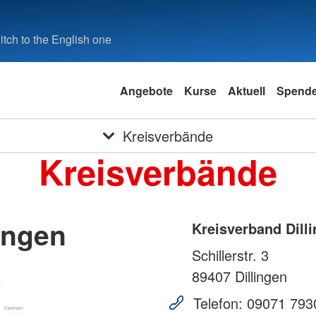
tch to the English one
Angebote
Kurse
Aktuell
Spend
Kreisverbände
Kreisverbände
ingen
Kreisverband Dill
Schillerstr. 3
89407
Dillingen
Telefon:
09071 793