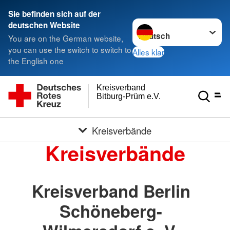
Sie befinden sich auf der
Sprache wechseln zu
deutschen Website
You are on the German website,
you can use the switch to switch to
Alles klar
the English one
Kreisverband
Bitburg-Prüm e.V.
Kreisverbände
Kreisverbände
Kreisverband Berlin
Schöneberg-