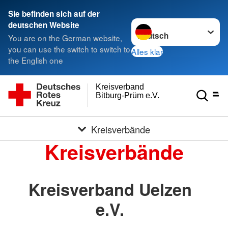
Sie befinden sich auf der
Sprache wechseln zu
deutschen Website
You are on the German website,
you can use the switch to switch to
Alles klar
the English one
Kreisverband
Bitburg-Prüm e.V.
Kreisverbände
Kreisverbände
Kreisverband Uelzen
e.V.