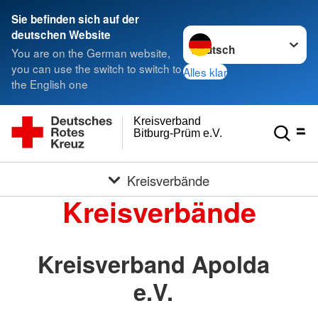
Sie befinden sich auf der
Sprache wechseln zu
deutschen Website
You are on the German website,
you can use the switch to switch to
Alles klar
the English one
Kreisverband
Bitburg-Prüm e.V.
Kreisverbände
Kreisverbände
Kreisverband Apolda
e.V.