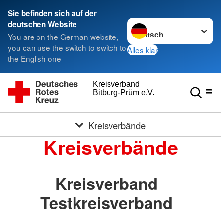
Sie befinden sich auf der
Sprache wechseln zu
deutschen Website
You are on the German website,
you can use the switch to switch to
Alles klar
the English one
Kreisverband
Bitburg-Prüm e.V.
Kreisverbände
Kreisverbände
Kreisverband
Testkreisverband