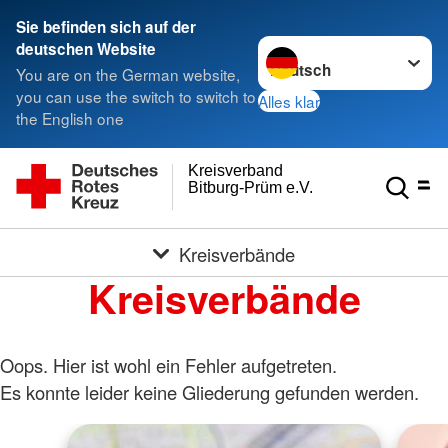
Sie befinden sich auf der
Sprache wechseln zu
deutschen Website
You are on the German website,
you can use the switch to switch to
Alles klar
the English one
Kreisverband
Bitburg-Prüm e.V.
Kreisverbände
Kreisverbände
Oops. Hier ist wohl ein Fehler aufgetreten.
Es konnte leider keine Gliederung gefunden werden.