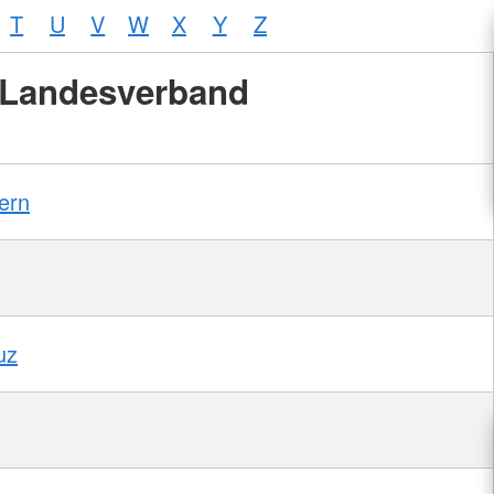
T
U
V
W
X
Y
Z
Landesverband
ern
uz