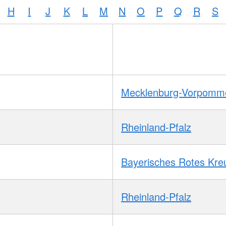
H
I
J
K
L
M
N
O
P
Q
R
S
Mecklenburg-Vorpomm
Rheinland-Pfalz
Bayerisches Rotes Kre
Rheinland-Pfalz