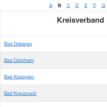
A
B
C
D
E
F
G
Kreisverband
Bad Doberan
Bad Dürkheim
Bad Kissingen
Bad Kreuznach