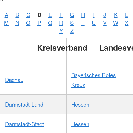
A
B
C
D
E
F
G
H
I
J
K
L
M
N
O
P
Q
R
S
T
U
V
W
X
Y
Z
Kreisverband
Landesv
Bayerisches Rotes
Dachau
Kreuz
Darmstadt-Land
Hessen
Darmstadt-Stadt
Hessen