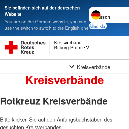
Sie befinden sich auf der deutschen
Sprache wechseln 
Website
You are on the German website, you can
Alles klar
use the switch to switch to the English one
Kreisverband
Bitburg-Prüm e.V.
Kreisverbände
Kreisverbände
Rotkreuz Kreisverbände
Bitte klicken Sie auf den Anfangsbuchstaben des
gesuchten Kreisverbandes.