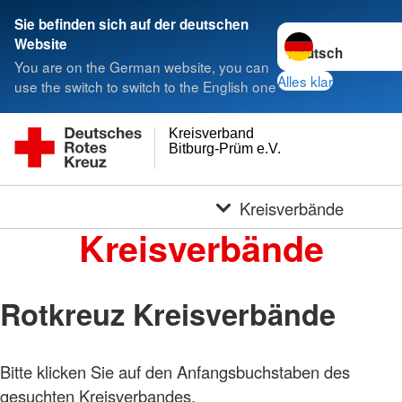
Sie befinden sich auf der deutschen
Sprache wechseln 
Website
You are on the German website, you can
Alles klar
use the switch to switch to the English one
Kreisverband
Bitburg-Prüm e.V.
Kreisverbände
Kreisverbände
Rotkreuz Kreisverbände
Bitte klicken Sie auf den Anfangsbuchstaben des
gesuchten Kreisverbandes.