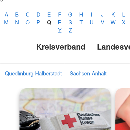
A
B
C
D
E
F
G
H
I
J
K
L
M
N
O
P
Q
R
S
T
U
V
W
X
Y
Z
Kreisverband
Landesv
Quedlinburg-Halberstadt
Sachsen-Anhalt