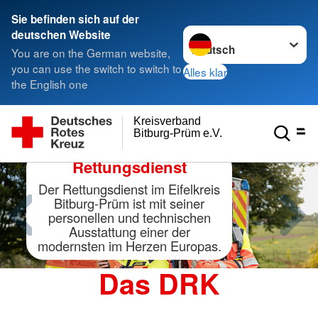
Sie befinden sich auf der
Sprache wechseln zu
deutschen Website
You are on the German website,
you can use the switch to switch to
Alles klar
the English one
Kreisverband
Bitburg-Prüm e.V.
Rettungsdienst
Der Rettungsdienst im Eifelkreis
Bitburg-Prüm ist mit seiner
personellen und technischen
Ausstattung einer der
modernsten im Herzen Europas.
Das DRK