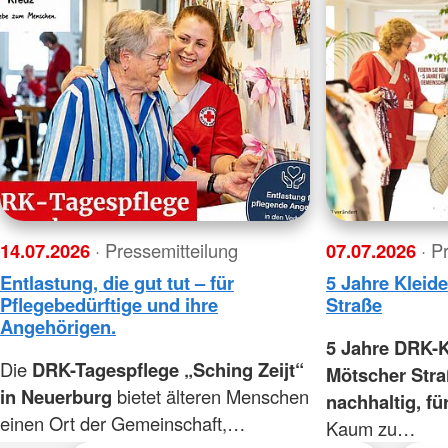
14.07.2026
· Pressemitteilung
07.07.2026
· P
Entlastung, die gut tut – für
5 Jahre Kleid
Pflegebedürftige und ihre
Straße
Angehörigen.
5 Jahre DRK-K
Die
DRK-Tagespflege „Sching Zeijt“
Mötscher Stra
in Neuerburg
bietet älteren Menschen
nachhaltig, fü
einen Ort der Gemeinschaft,…
Kaum zu…