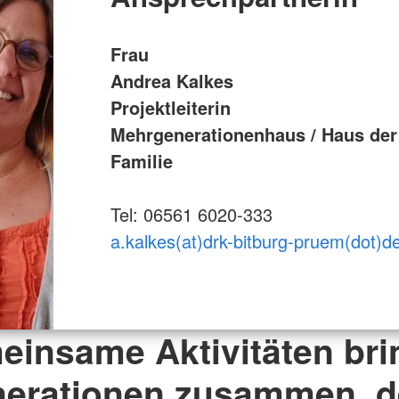
Frau
Andrea Kalkes
Projektleiterin
Mehrgenerationenhaus / Haus der
Familie
Tel: 06561 6020-333
a.kalkes(at)drk-bitburg-pruem(dot)d
insame Aktivitäten br
erationen zusammen, 