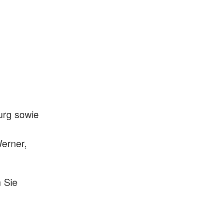
urg sowie
Werner,
n Sie