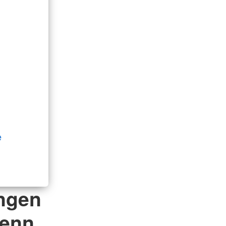
e
ingen
denn