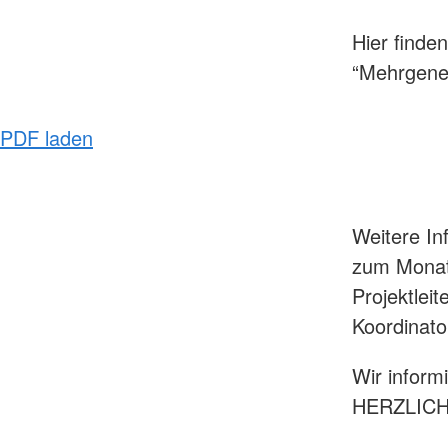
Hier finde
“Mehrgener
PDF laden
Weitere I
zum Monat
Projektlei
Koordinato
Wir inform
HERZLIC