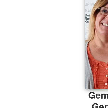
Geme
Gen